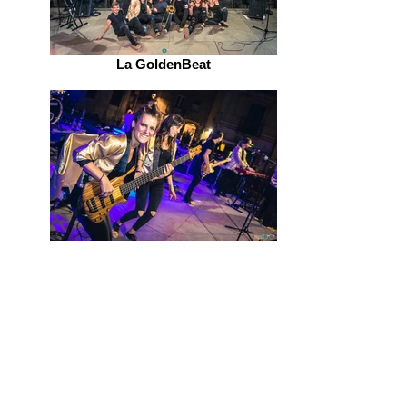
La GoldenBeat
La GoldenBeat