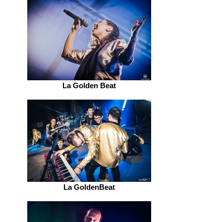
La Golden Beat
La GoldenBeat