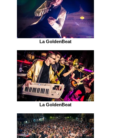
La GoldenBeat
La GoldenBeat