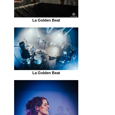
La Golden Beat
La Golden Beat